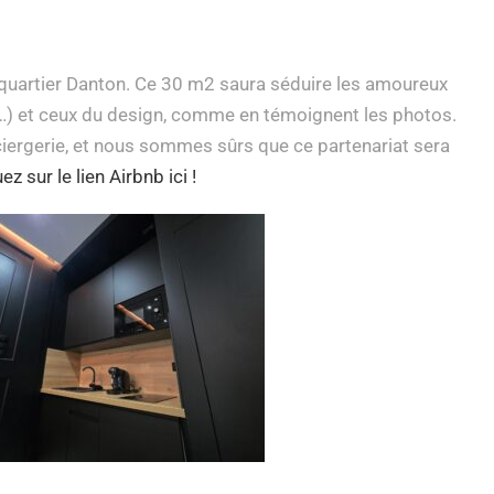
du quartier Danton. Ce 30 m2 saura séduire les amoureux
, …) et ceux du design, comme en témoignent les photos.
iergerie, et nous sommes sûrs que ce partenariat sera
uez sur le lien Airbnb ici !