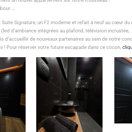
bour …
ack Suite Signature, un F2 moderne et refait à neuf au cœur 
 (led d’ambiance intégrées au plafond, télévision incrustée
 d’accueillir de nouveaux partenaires au sein de notre conc
us ! Pour réserver votre future escapade dans ce cocon,
cliq