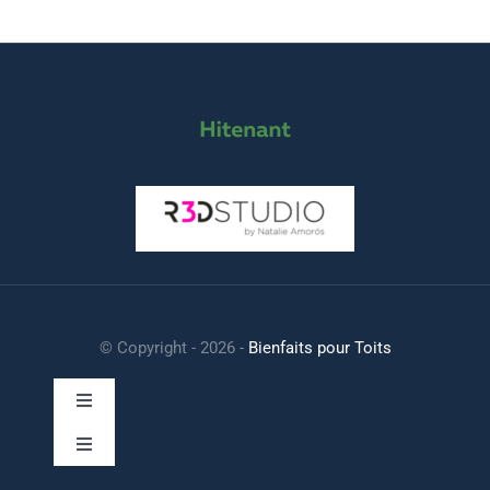
© Copyright - 2026 -
Bienfaits pour Toits
Toggle
Navigation
Toggle
Navigation