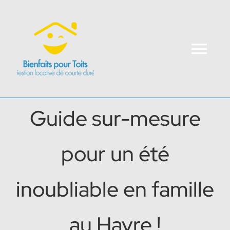
Passer
au
contenu
Tog
Navi
Accueil
Guide sur-mesure
Partenaires
pour un été
Voyageurs
inoubliable en famille
Blog
au Havre !