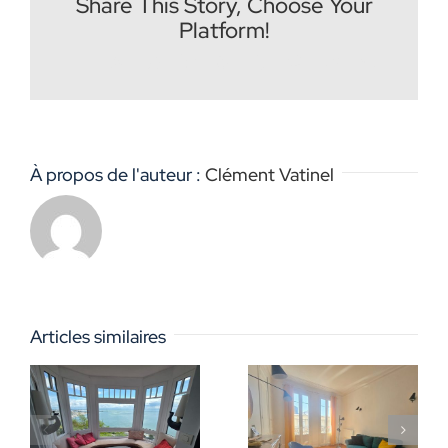
Share This Story, Choose Your
Platform!
Facebook
X
Reddit
LinkedIn
WhatsApp
Tumblr
Pinterest
Vk
Email
À propos de l'auteur :
Clément Vatinel
Articles similaires
i
La saison a
En mai,
commencé